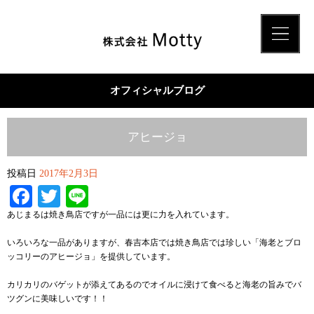
オフィシャルブログ
アヒージョ
投稿日
2017年2月3日
Facebook
Twitter
Line
あじまるは焼き鳥店ですが一品には更に力を入れています。
いろいろな一品がありますが、春吉本店では焼き鳥店では珍しい「海老とブロ
ッコリーのアヒージョ」を提供しています。
カリカリのバゲットが添えてあるのでオイルに浸けて食べると海老の旨みでバ
ツグンに美味しいです！！