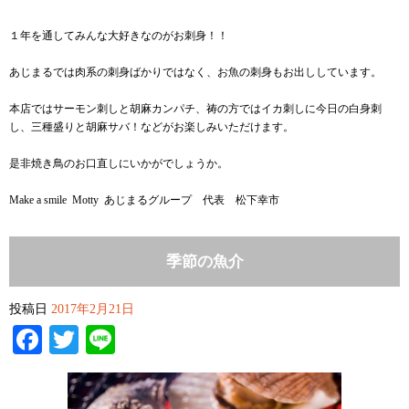
１年を通してみんな大好きなのがお刺身！！
あじまるでは肉系の刺身ばかりではなく、お魚の刺身もお出ししています。
本店ではサーモン刺しと胡麻カンパチ、祷の方ではイカ刺しに今日の白身刺
し、三種盛りと胡麻サバ！などがお楽しみいただけます。
是非焼き鳥のお口直しにいかがでしょうか。
Make a smile Motty あじまるグループ 代表 松下幸市
季節の魚介
投稿日
2017年2月21日
Facebook
Twitter
Line