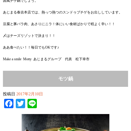
国風チゲ鍋でしょう。
あじまる春吉本店では、熱っつ熱つのスンドゥブチゲをお出ししています。
豆腐と豚バラ肉、あさりにニラ！体にいい食材ばかりで程よく辛い！！
〆はチーズリゾットで決まり！！
ああ食べたい！！毎日でもOKです♪
Make a smile Motty あじまるグループ 代表 松下幸市
モツ鍋
投稿日
2017年2月10日
Facebook
Twitter
Line