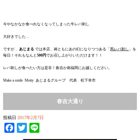
今やなかなか食べれなくなってしまった牛レバ刺し
大好きでした…
ですが 、
あじまる
では本店、祷ともにあの幻になりつつある「
馬レバ刺し
」を
毎日！それもなんと
500円
でお召し上がりいただけます！！
レバ刺しが食べたい方は是非！春吉か南福岡にお越しください。
Make a smile Motty あじまるグループ 代表 松下幸市
春吉大通り
投稿日
2017年2月7日
Facebook
Twitter
Line