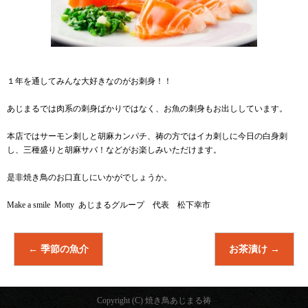
１年を通してみんな大好きなのがお刺身！！
あじまるでは肉系の刺身ばかりではなく、お魚の刺身もお出ししています。
本店ではサーモン刺しと胡麻カンパチ、祷の方ではイカ刺しに今日の白身刺
し、三種盛りと胡麻サバ！などがお楽しみいただけます。
是非焼き鳥のお口直しにいかがでしょうか。
Make a smile Motty あじまるグループ 代表 松下幸市
←
季節の魚介
お茶漬け
→
Copyright (C) 焼き鳥あじまる祷