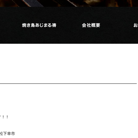
す！！
表 松下幸市