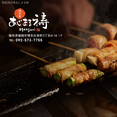
鶏皮|焼き鳥あじまる祷